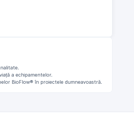
nalitate.
viață a echipamentelor.
apelor BioFlow® în proiectele dumneavoastră.