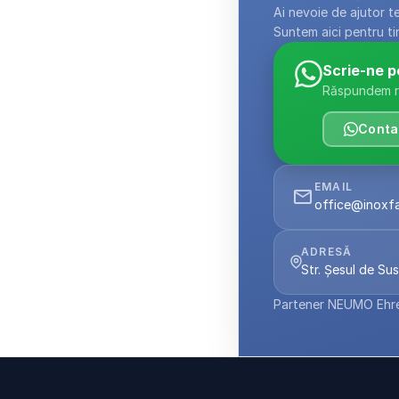
Ai nevoie de ajutor t
Suntem aici pentru ti
Scrie-ne 
Răspundem ra
Conta
EMAIL
office@inoxf
ADRESĂ
Str. Șesul de Sus
Partener NEUMO Ehr