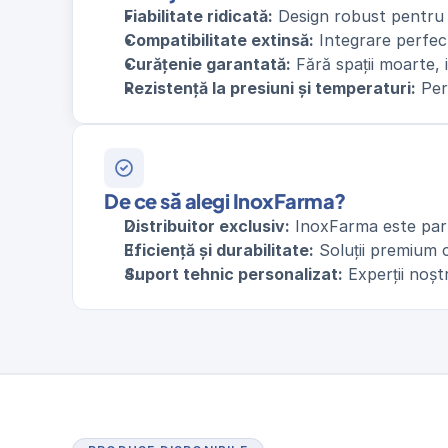
Fiabilitate ridicată:
 Design robust pentru o
Compatibilitate extinsă:
 Integrare perfe
Curățenie garantată:
 Fără spații moarte,
Rezistență la presiuni și temperaturi:
 Per
De ce să alegi InoxFarma?
Distribuitor exclusiv:
 InoxFarma este part
Eficiență și durabilitate:
 Soluții premium 
Suport tehnic personalizat:
 Experții noș