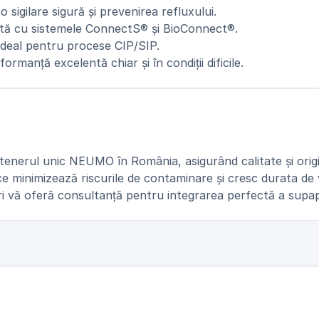
 sigilare sigură și prevenirea refluxului.
ctă cu sistemele ConnectS® și BioConnect®.
 ideal pentru procese CIP/SIP.
formanță excelentă chiar și în condiții dificile.
enerul unic NEUMO în România, asigurând calitate și origi
ce minimizează riscurile de contaminare și cresc durata de 
tri vă oferă consultanță pentru integrarea perfectă a sup