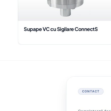
Supape VC cu Sigilare ConnectS
CONTACT
S
o
l
i
c
i
t
ă