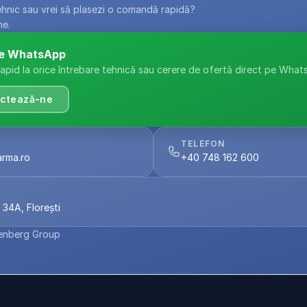
ehnic sau vrei să plasezi o comandă rapidă? 
ne.
pe WhatsApp
pid la orice întrebare tehnică sau cerere de ofertă direct pe What
ctează-ne
TELEFON
arma.ro
+40 748 162 600
 34A, Florești
enberg Group