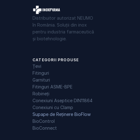
Distribuitor autorizat NEUMO
în România. Soluții din inox
pentru industria farmaceutică
și biotehnologie.
CATEGORII PRODUSE
Țevi
Fitinguri
Garnituri
Fitinguri ASME-BPE
Robineți
Conexiuni Aseptice DIN11864
Conexiuni cu Clamp
Supape de Reținere BioFlow
BioControl
BioConnect