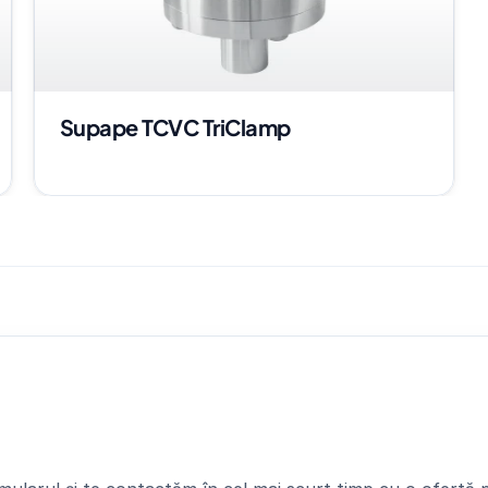
Supape TCVC TriClamp
o
o
f
e
r
t
ă