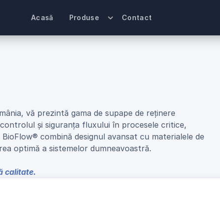
Acasă
Produse
Contact
S
u
p
a
p
e
d
e
R
e
ț
i
n
e
r
e
omânia, vă prezintă gama de supape de reținere 
trolul și siguranța fluxului în procesele critice, 
e. BioFlow® combină designul avansat cu materialele de 
area optimă a sistemelor dumneavoastră.
 calitate.