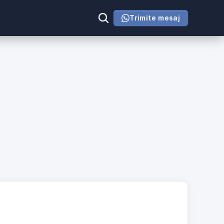
Trimite mesaj
B
i
o
F
l
o
w