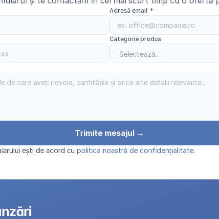
ularul și te contactăm în cel mai scurt timp cu o ofertă p
Adresă email  *
Categorie produs
Trimite mesajul →
larului ești de acord cu 
politica noastră de confidențialitate.
ânzări