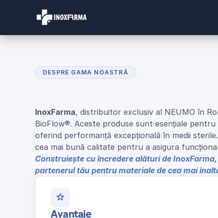
DESPRE GAMA NOASTRĂ
G
a
m
a
d
e
P
r
o
d
u
s
e
InoxFarma
, distribuitor exclusiv al NEUMO în R
BioFlow®. Aceste produse sunt esențiale pentru con
oferind performanță excepțională în medii steril
cea mai bună calitate pentru a asigura funcțion
Construiește cu încredere alături de InoxFarma,
partenerul tău pentru materiale de cea mai înaltă
Avantaje