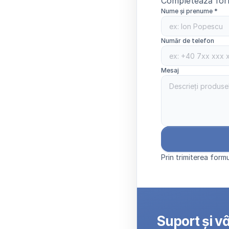
Completează form
Nume și prenume *
Număr de telefon
Mesaj 
Prin trimiterea formu
Suport și v