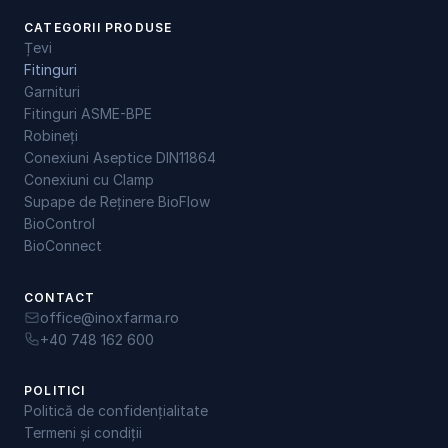
CATEGORII PRODUSE
Țevi
Fitinguri
Garnituri
Fitinguri ASME-BPE
Robineți
Conexiuni Aseptice DIN11864
Conexiuni cu Clamp
Supape de Reținere BioFlow
BioControl
BioConnect
CONTACT
office@inoxfarma.ro
+40 748 162 600
POLITICI
Politică de confidențialitate
Termeni și condiții