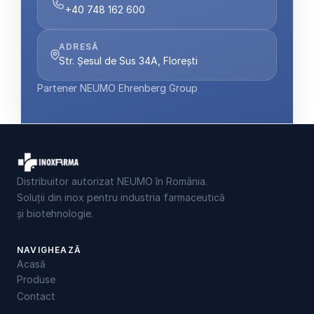
+40 748 162 600
ADRESĂ
Str. Șesul de Sus 34A, Florești
Partener NEUMO Ehrenberg Group
Distribuitor autorizat NEUMO în România.
Soluții din inox pentru industria farmaceutică
și biotehnologie.
NAVIGHEAZĂ
Acasă
Produse
Contact