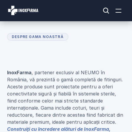
DESPRE GAMA NOASTRĂ
G
a
m
a
d
e
P
r
o
d
u
s
e
F
i
t
i
n
g
u
r
i
InoxFarma
, partener exclusiv al NEUMO în 
România, vă prezintă o gamă completă de fitinguri. 
Aceste produse sunt proiectate pentru a oferi 
conectivitate sigură și fiabilă în sistemele sterile, 
fiind conforme celor mai stricte standarde 
internaționale. Gama include coturi, teuri și 
reductoare, fiecare dintre acestea fiind fabricat din 
materiale premium, ideale pentru aplicații critice.
Construiți cu încredere alături de InoxFarma, 