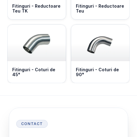
Fitinguri - Reductoare 
Fitinguri - Reductoare 
Teu TK
Teu
Fitinguri - Coturi de 
Fitinguri - Coturi de 
45°
90°
CONTACT
S
o
l
i
c
i
t
ă
o
o
f
e
r
t
ă