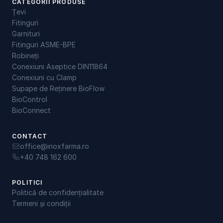
CATEGORII PRODUSE
Țevi
Fitinguri
Garnituri
Fitinguri ASME-BPE
Robineți
Conexiuni Aseptice DIN11864
Conexiuni cu Clamp
Supape de Reținere BioFlow
BioControl
BioConnect
CONTACT
office@inoxfarma.ro
+40 748 162 600
POLITICI
Politică de confidențialitate
Termeni și condiții