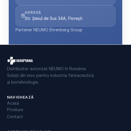
ADRESĂ
Str. Șesul de Sus 34A, Florești
Partener NEUMO Ehrenberg Group
Distribuitor autorizat NEUMO în România.
Soluții din inox pentru industria farmaceutică
și biotehnologie.
NAVIGHEAZĂ
Acasă
Produse
Contact