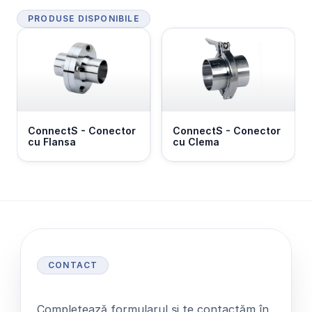
PRODUSE DISPONIBILE
ConnectS - Conector 
ConnectS - Conector 
cu Flansa
cu Clema
CONTACT
S
o
l
i
c
i
t
ă
o
o
f
e
r
t
ă
Completează formularul și te contactăm în 