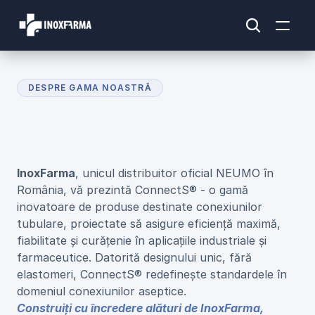
DESPRE GAMA NOASTRĂ
G
a
m
a
d
e
P
r
o
d
u
s
e
C
o
n
n
e
c
t
S
InoxFarma
, unicul distribuitor oficial NEUMO în 
România, vă prezintă ConnectS® - o gamă 
inovatoare de produse destinate conexiunilor 
tubulare, proiectate să asigure eficiență maximă, 
fiabilitate și curățenie în aplicațiile industriale și 
farmaceutice. Datorită designului unic, fără 
elastomeri, ConnectS® redefinește standardele în 
domeniul conexiunilor aseptice.
Construiți cu încredere alături de InoxFarma, 