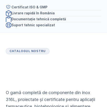
Certificat ISO & GMP
Livrare rapidă în România
Documentație tehnică completă
Suport tehnic specializat
CATALOGUL NOSTRU
P
r
o
d
u
s
e
c
e
r
t
i
f
i
c
a
t
e
p
e
n
t
r
u
i
n
d
u
s
t
r
i
a
f
a
r
m
a
c
e
u
t
i
c
ă
O gamă completă de componente din inox 
316L, proiectate și certificate pentru aplicații 
farmaceutice, biotehnologice și alimentare.