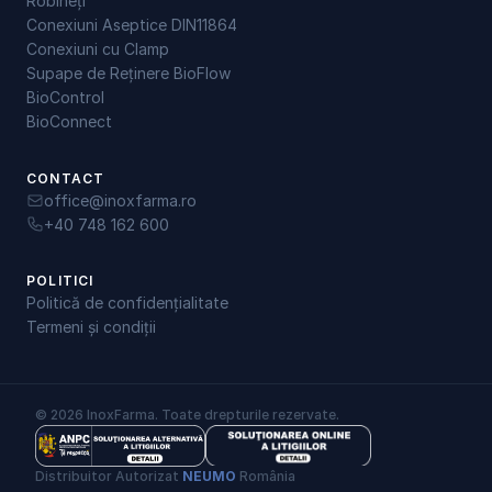
Robineți
Conexiuni Aseptice DIN11864
Conexiuni cu Clamp
Supape de Reținere BioFlow
BioControl
BioConnect
CONTACT
office@inoxfarma.ro
+40 748 162 600
POLITICI
Politică de confidențialitate
Termeni și condiții
© 2026 InoxFarma. Toate drepturile rezervate.
Distribuitor Autorizat 
NEUMO
 România