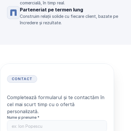
comercială, în timp real.
Parteneriat pe termen lung
Construim relații solide cu fiecare client, bazate pe 
încredere și rezultate.
CONTACT
S
o
l
i
c
i
t
ă
o
o
f
e
r
t
ă
Completează formularul și te contactăm în 
cel mai scurt timp cu o ofertă 
personalizată.
Nume și prenume *