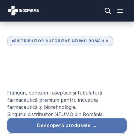
DISTRIBUITOR AUTORIZAT NEUMO ROMÂNIA
S
o
l
u
ț
i
i
f
a
r
m
a
c
e
u
t
i
c
e
d
i
n
i
n
o
x
d
e
c
a
l
i
t
a
t
e
i
n
t
e
r
n
a
ț
i
o
n
a
l
ă
Fitinguri, conexiuni aseptice și tubulatură 
farmaceutică premium pentru industria 
farmaceutică și biotehnologie.
Singurul distribuitor NEUMO din România.
Descoperă produsele →