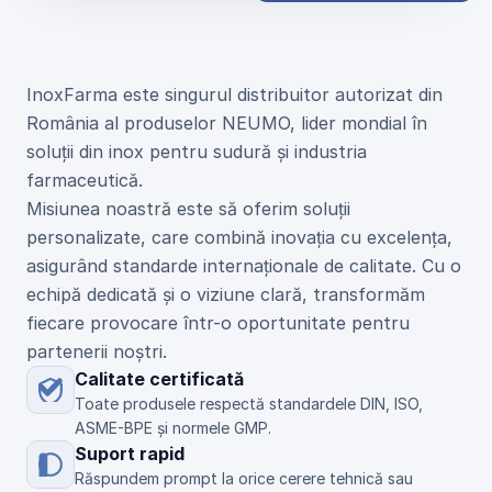
U
n
i
c
u
l
d
i
s
t
r
i
b
u
i
t
o
r
N
E
U
M
O
d
i
n
R
o
m
â
n
i
a
InoxFarma este singurul distribuitor autorizat din 
România al produselor NEUMO, lider mondial în 
soluții din inox pentru sudură și industria 
farmaceutică.
Misiunea noastră este să oferim soluții 
personalizate, care combină inovația cu excelența, 
asigurând standarde internaționale de calitate. Cu o 
echipă dedicată și o viziune clară, transformăm 
fiecare provocare într-o oportunitate pentru 
partenerii noștri.
Calitate certificată
Toate produsele respectă standardele DIN, ISO, 
ASME-BPE și normele GMP.
Suport rapid
Răspundem prompt la orice cerere tehnică sau 