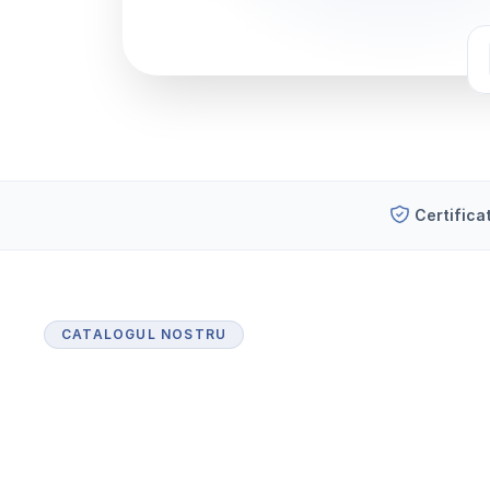
Certifica
CATALOGUL NOSTRU
P
r
o
d
u
s
e
c
e
r
t
i
f
i
c
a
t
e
p
e
n
t
r
u
i
n
d
u
s
t
r
i
a
f
a
r
m
a
c