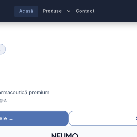
Acasă
Produse
Contact
A
u
t
i
c
e
d
i
n
i
n
o
x
n
a
ț
i
o
n
a
l
ă
 farmaceutică premium 
gie.
ele →
NEUMO