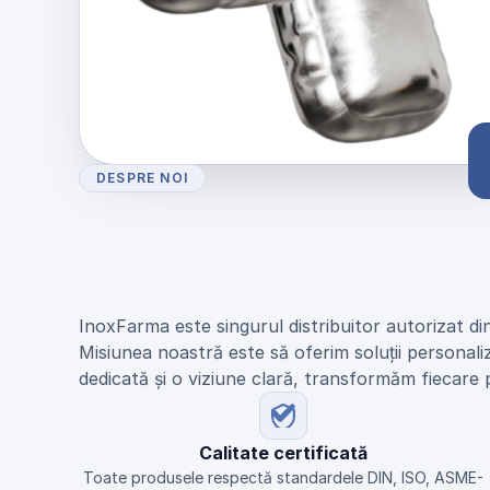
DESPRE NOI
U
n
i
c
u
l
d
i
s
t
r
i
b
u
i
t
o
r
N
E
U
M
O
d
i
n
R
o
m
â
n
i
a
InoxFarma este singurul distribuitor autorizat di
Misiunea noastră este să oferim soluții personali
dedicată și o viziune clară, transformăm fiecare 
Calitate certificată
Toate produsele respectă standardele DIN, ISO, ASME-