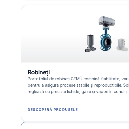
Robineți
Portofoliul de robineți GEMÜ combină fiabilitate, varie
pentru a asigura procese stabile și reproductibile. So
reglează cu precizie lichide, gaze și vapori în condiții 
DESCOPERĂ PRODUSELE