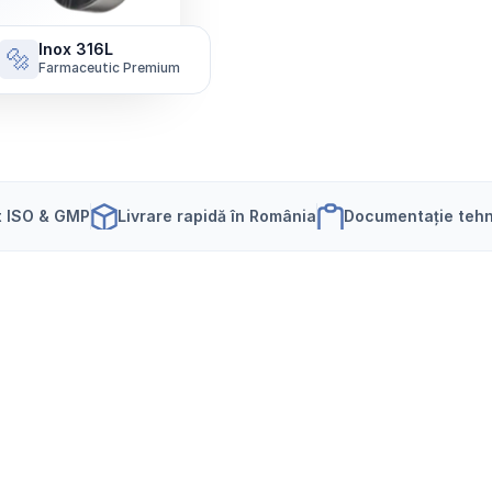
Inox 316L
🔩
Farmaceutic Premium
t ISO & GMP
Livrare rapidă în România
Documentație tehn
e
u
t
i
c
ă