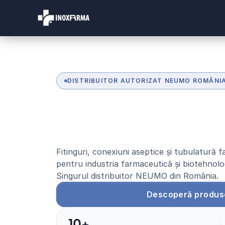
DISTRIBUITOR AUTORIZAT NEUMO ROMÂNI
S
o
l
u
ț
i
i
f
a
r
m
a
c
e
d
e
c
a
l
i
t
a
t
e
i
n
t
e
r
Fitinguri, conexiuni aseptice și tubulatură
pentru industria farmaceutică și biotehnolo
Singurul distribuitor NEUMO din România.
Descoperă produs
10+