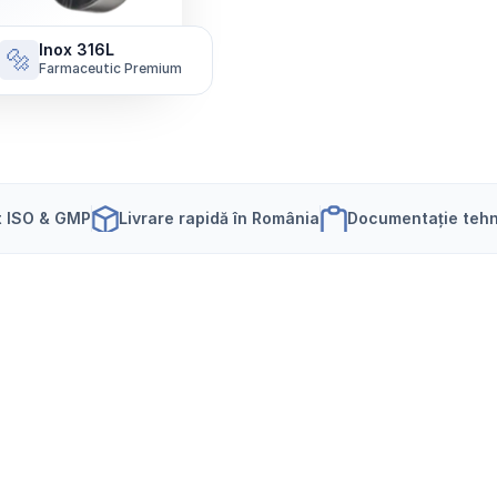
Inox 316L
🔩
Farmaceutic Premium
t ISO & GMP
Livrare rapidă în România
Documentație tehn
e
u
t
i
c
ă