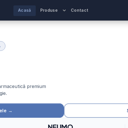
Acasă
Produse
Contact
A
u
t
i
c
e
d
i
n
i
n
o
x
n
a
ț
i
o
n
a
l
ă
 farmaceutică premium 
gie.
ele →
NEUMO