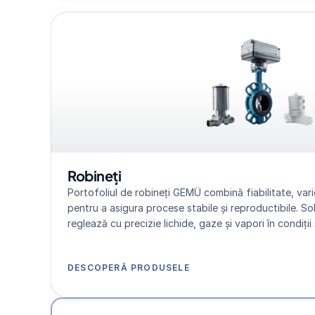
Robineți
Portofoliul de robineți GEMÜ combină fiabilitate, varie
pentru a asigura procese stabile și reproductibile. So
reglează cu precizie lichide, gaze și vapori în condiții 
DESCOPERĂ PRODUSELE