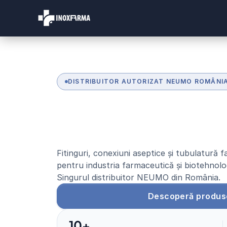
DISTRIBUITOR AUTORIZAT NEUMO ROMÂNI
S
o
l
u
ț
i
i
f
a
r
m
a
c
e
d
e
c
a
l
i
t
a
t
e
i
n
t
e
r
Fitinguri, conexiuni aseptice și tubulatură
pentru industria farmaceutică și biotehnolo
Singurul distribuitor NEUMO din România.
Descoperă produs
10+