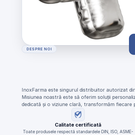
DESPRE NOI
U
n
i
c
u
l
d
i
s
t
r
i
b
u
i
t
o
r
N
E
U
M
O
d
i
n
R
o
m
â
n
i
a
InoxFarma este singurul distribuitor autorizat di
Misiunea noastră este să oferim soluții personali
dedicată și o viziune clară, transformăm fiecare 
Calitate certificată
Toate produsele respectă standardele DIN, ISO, ASME-