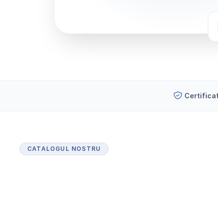
Certifica
CATALOGUL NOSTRU
P
r
o
d
u
s
e
c
e
r
t
i
f
i
c
a
t
e
p
e
n
t
r
u
i
n
d
u
s
t
r
i
a
f
a
r
m
a
c