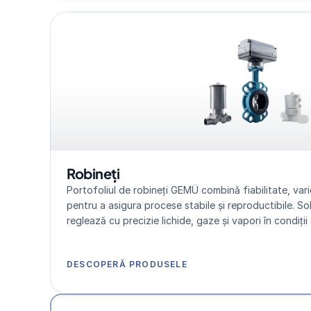
Robineți
Portofoliul de robineți GEMÜ combină fiabilitate, varie
pentru a asigura procese stabile și reproductibile. So
reglează cu precizie lichide, gaze și vapori în condiții 
DESCOPERĂ PRODUSELE