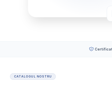
Certifica
CATALOGUL NOSTRU
P
r
o
d
u
s
e
c
e
r
t
i
f
i
c
a
t
e
p
e
n
t
r
u
i
n
d
u
s
t
r
i
a
f
a
r
m
a
c