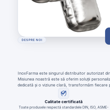
DESPRE NOI
U
n
i
c
u
l
d
i
s
t
r
i
b
u
i
t
o
r
N
E
U
M
O
d
i
n
R
o
m
â
n
i
a
InoxFarma este singurul distribuitor autorizat di
Misiunea noastră este să oferim soluții personali
dedicată și o viziune clară, transformăm fiecare 
Calitate certificată
Toate produsele respectă standardele DIN, ISO, ASME-