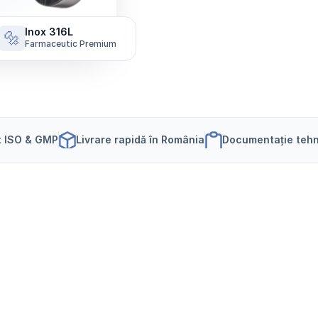
Inox 316L
🔩
Farmaceutic Premium
t ISO & GMP
Livrare rapidă în România
Documentație tehn
e
u
t
i
c
ă