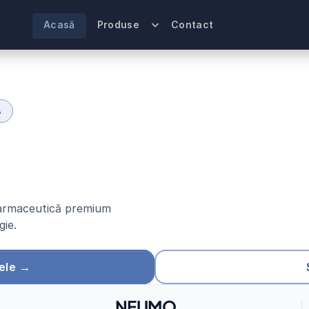
Acasă
Produse
Contact
A
u
t
i
c
e
d
i
n
i
n
o
x
n
a
ț
i
o
n
a
l
ă
 farmaceutică premium 
gie.
ele →
NEUMO