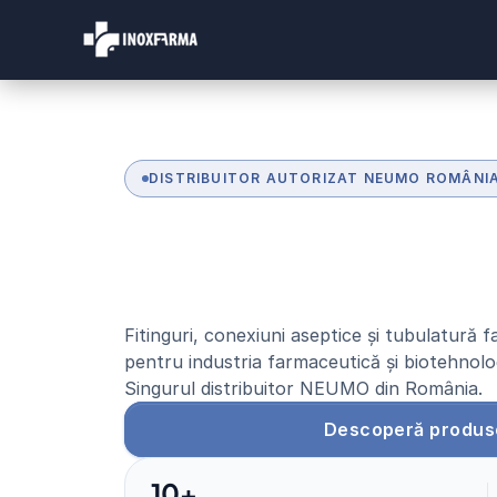
DISTRIBUITOR AUTORIZAT NEUMO ROMÂNI
S
o
l
u
ț
i
i
f
a
r
m
a
c
e
d
e
c
a
l
i
t
a
t
e
i
n
t
e
r
Fitinguri, conexiuni aseptice și tubulatură
pentru industria farmaceutică și biotehnolo
Singurul distribuitor NEUMO din România.
Descoperă produs
10+