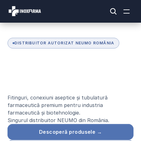
DISTRIBUITOR AUTORIZAT NEUMO ROMÂNIA
S
o
l
u
ț
i
i
f
a
r
m
a
c
e
u
t
i
c
e
d
i
n
i
n
o
x
d
e
c
a
l
i
t
a
t
e
i
n
t
e
r
n
a
ț
i
o
n
a
l
ă
Fitinguri, conexiuni aseptice și tubulatură 
farmaceutică premium pentru industria 
farmaceutică și biotehnologie.
Singurul distribuitor NEUMO din România.
Descoperă produsele →