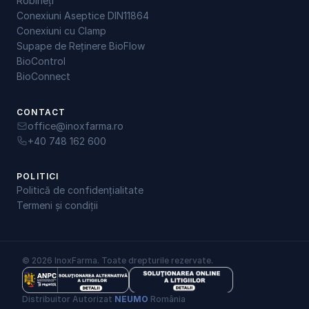
Robineți
Conexiuni Aseptice DIN11864
Conexiuni cu Clamp
Supape de Reținere BioFlow
BioControl
BioConnect
CONTACT
office@inoxfarma.ro
+40 748 162 600
POLITICI
Politică de confidențialitate
Termeni și condiții
© 2026 InoxFarma. Toate drepturile rezervate.
Distribuitor Autorizat 
NEUMO
 România