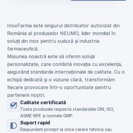
U
n
i
c
u
l
d
i
s
t
r
i
b
u
i
t
o
r
N
E
U
M
O
d
i
n
R
o
m
â
n
i
a
InoxFarma este singurul distribuitor autorizat din 
România al produselor NEUMO, lider mondial în 
soluții din inox pentru sudură și industria 
farmaceutică.
Misiunea noastră este să oferim soluții 
personalizate, care combină inovația cu excelența, 
asigurând standarde internaționale de calitate. Cu o 
echipă dedicată și o viziune clară, transformăm 
fiecare provocare într-o oportunitate pentru 
partenerii noștri.
Calitate certificată
Toate produsele respectă standardele DIN, ISO, 
ASME-BPE și normele GMP.
Suport rapid
Răspundem prompt la orice cerere tehnică sau 