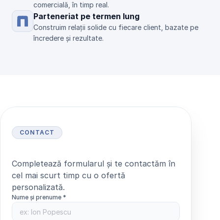
comercială, în timp real.
Parteneriat pe termen lung
Construim relații solide cu fiecare client, bazate pe 
încredere și rezultate.
CONTACT
S
o
l
i
c
i
t
ă
o
o
f
e
r
t
ă
Completează formularul și te contactăm în 
cel mai scurt timp cu o ofertă 
personalizată.
Nume și prenume *