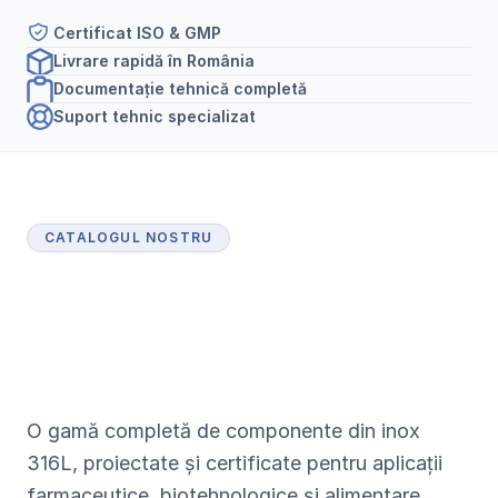
Certificat ISO & GMP
Livrare rapidă în România
Documentație tehnică completă
Suport tehnic specializat
CATALOGUL NOSTRU
P
r
o
d
u
s
e
c
e
r
t
i
f
i
c
a
t
e
p
e
n
t
r
u
i
n
d
u
s
t
r
i
a
f
a
r
m
a
c
e
u
t
i
c
ă
O gamă completă de componente din inox 
316L, proiectate și certificate pentru aplicații 
farmaceutice, biotehnologice și alimentare.