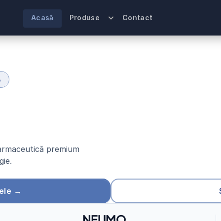
Acasă
Produse
Contact
A
u
t
i
c
e
d
i
n
i
n
o
x
n
a
ț
i
o
n
a
l
ă
 farmaceutică premium 
gie.
ele →
NEUMO