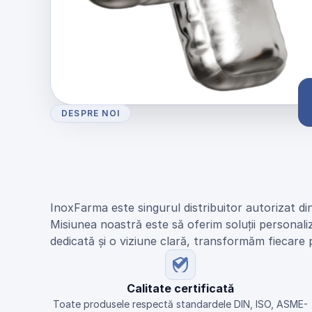
DESPRE NOI
U
n
i
c
u
l
d
i
s
t
r
i
b
u
i
t
o
r
N
E
U
M
O
d
i
n
R
o
m
â
n
i
a
InoxFarma este singurul distribuitor autorizat di
Misiunea noastră este să oferim soluții personali
dedicată și o viziune clară, transformăm fiecare 
Calitate certificată
Toate produsele respectă standardele DIN, ISO, ASME-