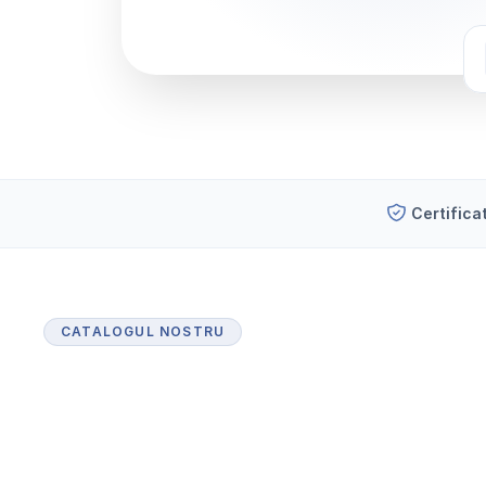
Certifica
CATALOGUL NOSTRU
P
r
o
d
u
s
e
c
e
r
t
i
f
i
c
a
t
e
p
e
n
t
r
u
i
n
d
u
s
t
r
i
a
f
a
r
m
a
c