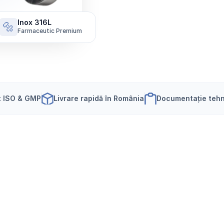
Inox 316L
🔩
Farmaceutic Premium
t ISO & GMP
Livrare rapidă în România
Documentație tehn
e
u
t
i
c
ă