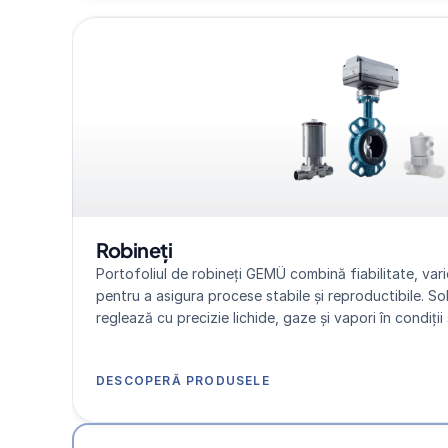
Robineți
Portofoliul de robineți GEMÜ combină fiabilitate, varie
pentru a asigura procese stabile și reproductibile. So
reglează cu precizie lichide, gaze și vapori în condiții 
DESCOPERĂ PRODUSELE