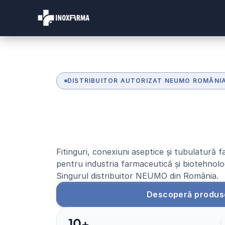
DISTRIBUITOR AUTORIZAT NEUMO ROMÂNI
S
o
l
u
ț
i
i
f
a
r
m
a
c
e
d
e
c
a
l
i
t
a
t
e
i
n
t
e
r
Fitinguri, conexiuni aseptice și tubulatură
pentru industria farmaceutică și biotehnolo
Singurul distribuitor NEUMO din România.
Descoperă produs
10+