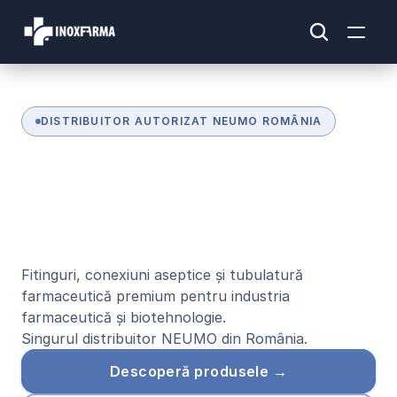
DISTRIBUITOR AUTORIZAT NEUMO ROMÂNIA
S
o
l
u
ț
i
i
f
a
r
m
a
c
e
u
t
i
c
e
d
i
n
i
n
o
x
d
e
c
a
l
i
t
a
t
e
i
n
t
e
r
n
a
ț
i
o
n
a
l
ă
Fitinguri, conexiuni aseptice și tubulatură 
farmaceutică premium pentru industria 
farmaceutică și biotehnologie.
Singurul distribuitor NEUMO din România.
Descoperă produsele →