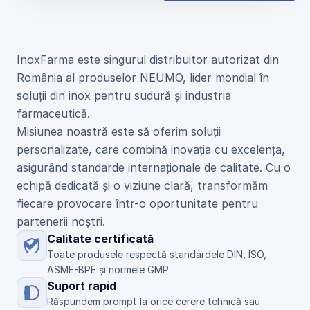
U
n
i
c
u
l
d
i
s
t
r
i
b
u
i
t
o
r
N
E
U
M
O
d
i
n
R
o
m
â
n
i
a
InoxFarma este singurul distribuitor autorizat din 
România al produselor NEUMO, lider mondial în 
soluții din inox pentru sudură și industria 
farmaceutică.
Misiunea noastră este să oferim soluții 
personalizate, care combină inovația cu excelența, 
asigurând standarde internaționale de calitate. Cu o 
echipă dedicată și o viziune clară, transformăm 
fiecare provocare într-o oportunitate pentru 
partenerii noștri.
Calitate certificată
Toate produsele respectă standardele DIN, ISO, 
ASME-BPE și normele GMP.
Suport rapid
Răspundem prompt la orice cerere tehnică sau 