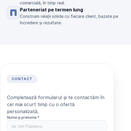
comercială, în timp real.
Parteneriat pe termen lung
Construim relații solide cu fiecare client, bazate pe 
încredere și rezultate.
CONTACT
S
o
l
i
c
i
t
ă
o
o
f
e
r
t
ă
Completează formularul și te contactăm în 
cel mai scurt timp cu o ofertă 
personalizată.
Nume și prenume *