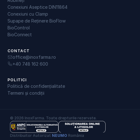
Robineți
Conexiuni Aseptice DIN11864
Conexiuni cu Clamp
Supape de Reținere BioFlow
BioControl
BioConnect
CONTACT
office@inoxfarma.ro
+40 748 162 600
POLITICI
Politică de confidențialitate
Termeni și condiții
© 2026 InoxFarma. Toate drepturile rezervate.
Distribuitor Autorizat 
NEUMO
 România