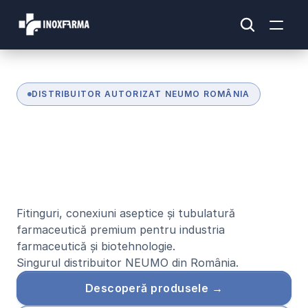
DISTRIBUITOR AUTORIZAT NEUMO ROMÂNIA
S
o
l
u
ț
i
i
f
a
r
m
a
c
e
u
t
i
c
e
d
i
n
i
n
o
x
d
e
c
a
l
i
t
a
t
e
i
n
t
e
r
n
a
ț
i
o
n
a
l
ă
Fitinguri, conexiuni aseptice și tubulatură 
farmaceutică premium pentru industria 
farmaceutică și biotehnologie.
Singurul distribuitor NEUMO din România.
Descoperă produsele →