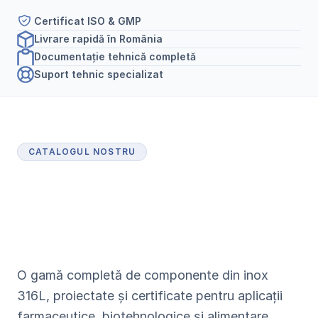
Certificat ISO & GMP
Livrare rapidă în România
Documentație tehnică completă
Suport tehnic specializat
CATALOGUL NOSTRU
P
r
o
d
u
s
e
c
e
r
t
i
f
i
c
a
t
e
p
e
n
t
r
u
i
n
d
u
s
t
r
i
a
f
a
r
m
a
c
e
u
t
i
c
ă
O gamă completă de componente din inox 
316L, proiectate și certificate pentru aplicații 
farmaceutice, biotehnologice și alimentare.