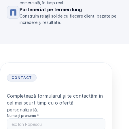
comercială, în timp real.
Parteneriat pe termen lung
Construim relații solide cu fiecare client, bazate pe 
încredere și rezultate.
CONTACT
S
o
l
i
c
i
t
ă
o
o
f
e
r
t
ă
Completează formularul și te contactăm în 
cel mai scurt timp cu o ofertă 
personalizată.
Nume și prenume *