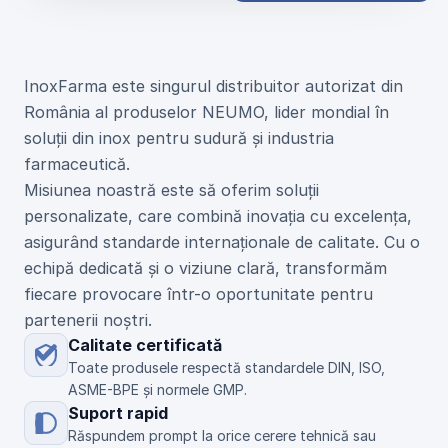
U
n
i
c
u
l
d
i
s
t
r
i
b
u
i
t
o
r
N
E
U
M
O
d
i
n
R
o
m
â
n
i
a
InoxFarma este singurul distribuitor autorizat din 
România al produselor NEUMO, lider mondial în 
soluții din inox pentru sudură și industria 
farmaceutică.
Misiunea noastră este să oferim soluții 
personalizate, care combină inovația cu excelența, 
asigurând standarde internaționale de calitate. Cu o 
echipă dedicată și o viziune clară, transformăm 
fiecare provocare într-o oportunitate pentru 
partenerii noștri.
Calitate certificată
Toate produsele respectă standardele DIN, ISO, 
ASME-BPE și normele GMP.
Suport rapid
Răspundem prompt la orice cerere tehnică sau 