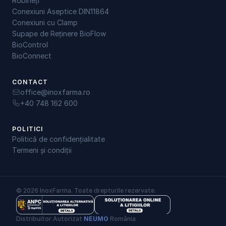
Robineți
Conexiuni Aseptice DIN11864
Conexiuni cu Clamp
Supape de Reținere BioFlow
BioControl
BioConnect
CONTACT
office@inoxfarma.ro
+40 748 162 600
POLITICI
Politică de confidențialitate
Termeni și condiții
© 2026 InoxFarma. Toate drepturile rezervate.
Distribuitor Autorizat 
NEUMO
 România