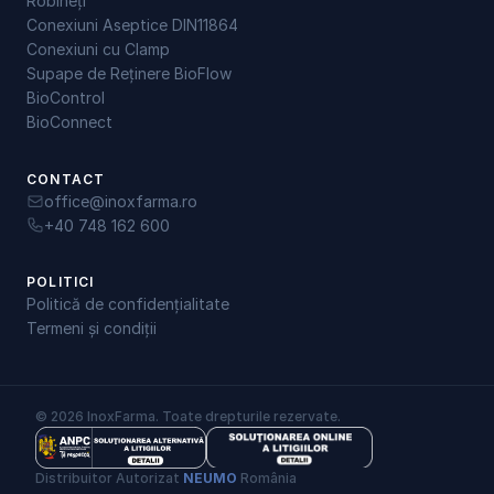
Robineți
Conexiuni Aseptice DIN11864
Conexiuni cu Clamp
Supape de Reținere BioFlow
BioControl
BioConnect
CONTACT
office@inoxfarma.ro
+40 748 162 600
POLITICI
Politică de confidențialitate
Termeni și condiții
© 2026 InoxFarma. Toate drepturile rezervate.
Distribuitor Autorizat 
NEUMO
 România