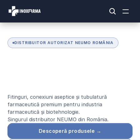
DISTRIBUITOR AUTORIZAT NEUMO ROMÂNIA
S
o
l
u
ț
i
i
f
a
r
m
a
c
e
u
t
i
c
e
d
i
n
i
n
o
x
d
e
c
a
l
i
t
a
t
e
i
n
t
e
r
n
a
ț
i
o
n
a
l
ă
Fitinguri, conexiuni aseptice și tubulatură 
farmaceutică premium pentru industria 
farmaceutică și biotehnologie.
Singurul distribuitor NEUMO din România.
Descoperă produsele →