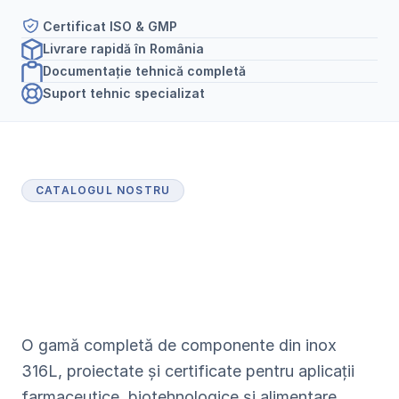
Certificat ISO & GMP
Livrare rapidă în România
Documentație tehnică completă
Suport tehnic specializat
CATALOGUL NOSTRU
P
r
o
d
u
s
e
c
e
r
t
i
f
i
c
a
t
e
p
e
n
t
r
u
i
n
d
u
s
t
r
i
a
f
a
r
m
a
c
e
u
t
i
c
ă
O gamă completă de componente din inox 
316L, proiectate și certificate pentru aplicații 
farmaceutice, biotehnologice și alimentare.