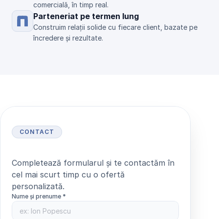
comercială, în timp real.
Parteneriat pe termen lung
Construim relații solide cu fiecare client, bazate pe 
încredere și rezultate.
CONTACT
S
o
l
i
c
i
t
ă
o
o
f
e
r
t
ă
Completează formularul și te contactăm în 
cel mai scurt timp cu o ofertă 
personalizată.
Nume și prenume *