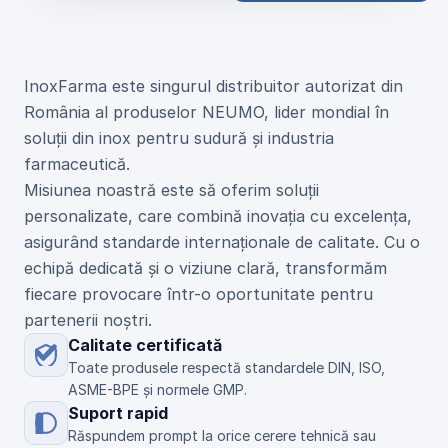
U
n
i
c
u
l
d
i
s
t
r
i
b
u
i
t
o
r
N
E
U
M
O
d
i
n
R
o
m
â
n
i
a
InoxFarma este singurul distribuitor autorizat din 
România al produselor NEUMO, lider mondial în 
soluții din inox pentru sudură și industria 
farmaceutică.
Misiunea noastră este să oferim soluții 
personalizate, care combină inovația cu excelența, 
asigurând standarde internaționale de calitate. Cu o 
echipă dedicată și o viziune clară, transformăm 
fiecare provocare într-o oportunitate pentru 
partenerii noștri.
Calitate certificată
Toate produsele respectă standardele DIN, ISO, 
ASME-BPE și normele GMP.
Suport rapid
Răspundem prompt la orice cerere tehnică sau 